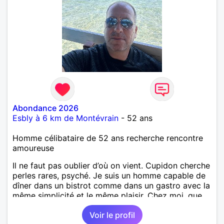
Abondance 2026
Esbly à 6 km de Montévrain
- 52 ans
Homme célibataire de 52 ans recherche rencontre
amoureuse
Il ne faut pas oublier d’où on vient. Cupidon cherche
perles rares, psyché. Je suis un homme capable de
dîner dans un bistrot comme dans un gastro avec la
même simplicité et le même plaisir. Chez moi, que
du bonus pas du malus, car chaque jour qui passe
Voir le profil
est un jour de moins, alors autant le vivre