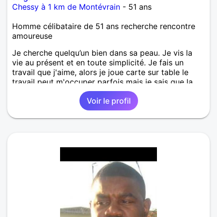
Chessy à 1 km de Montévrain
- 51 ans
Homme célibataire de 51 ans recherche rencontre
amoureuse
Je cherche quelqu’un bien dans sa peau. Je vis la
vie au présent et en toute simplicité. Je fais un
travail que j'aime, alors je joue carte sur table le
travail peut m'occuper parfois mais je sais que la
vie de couple est un investissement aussi grand voir
Voir le profil
plus que le travail. Je veux vraiment me consacrer à
l'amoureuse de ma vie. La nature, le camping
sauvage, les randonnées et la natation font aussi
partie des activités qui m'enthousiasment et
m'apportent de la joie... Et si je devais énoncer
quelques unes des valeurs qui m 'habitent et qui
sont donc à mes yeux les plus importantes, je
choisirais celles-ci: l’honnêteté, l’intégrité, la fidélité,
le respect mutuel. Je suis gourmand et curieux de
bons resto. Je fais aussi de la natation mon sport
favori. Je parle la langue de l’amour, la poésie, les
chansons d’amour, c’est mon truc je joue d'ailleurs