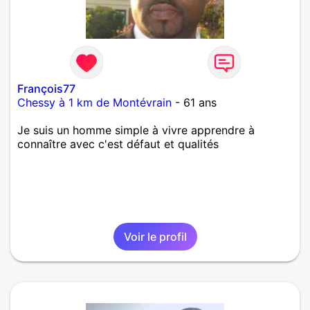
au piano. Vous l’aurez compris je suis un vrai
romantique. Si vous êtes une femme patiente,
intelligente et en demande de quelqu’un d’unique et
profond, je suis fait pour vous.
François77
Chessy à 1 km de Montévrain
- 61 ans
Je suis un homme simple à vivre apprendre à
connaître avec c'est défaut et qualités
Voir le profil