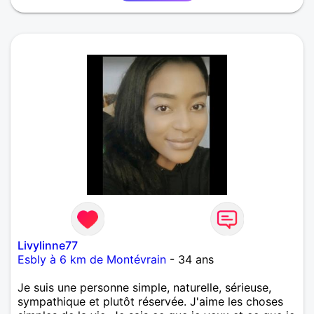
pleinement et sincèrement. J’aime la vie en
mouvement : le ski, l’équitation, le jet-ski, la
randonnée, le canoë, la moto, le tennis… et
j’aimerais bien apprendre à faire du golf. J’aime
aussi les moments calmes, un dîner à deux, une
conversation profonde, un silence partagé
Livylinne77
Esbly à 6 km de Montévrain
- 34 ans
Je suis une personne simple, naturelle, sérieuse,
sympathique et plutôt réservée. J'aime les choses