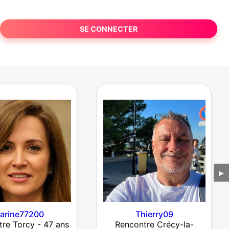
SE CONNECTER
▶
arine77200
Thierry09
re Torcy - 47 ans
Rencontre Crécy-la-