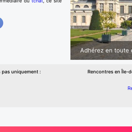
termédiaire du
tchat
, ce site
Adhérez en toute c
 pas uniquement :
Rencontres en Île-
R