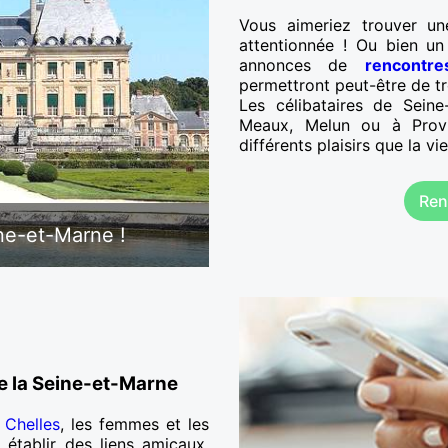
Vous aimeriez trouver u
attentionnée ! Ou bien un
annonces de
rencontr
permettront peut-être de tr
Les célibataires de Seine
Meaux, Melun ou à Provi
différents plaisirs que la vie
Ren
ine-et-Marne !
e la Seine-et-Marne
,
Chelles
, les femmes et les
tablir des liens amicaux.