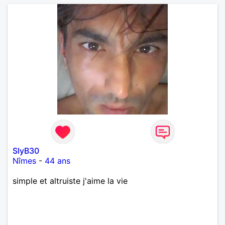
maintenant et 5 mois sur Nîmes. Je commence à
trouver ce temps immobile, il c'est arrêté ce jour le
15 octobre 2024. il faut habiter, dans les environs
de nimes 50km Merci
SlyB30
Nîmes
-
44 ans
simple et altruiste j'aime la vie