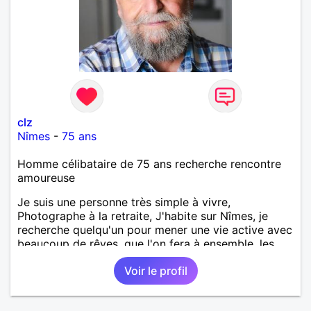
clz
Nîmes
-
75 ans
Homme célibataire de 75 ans recherche rencontre
amoureuse
Je suis une personne très simple à vivre,
Photographe à la retraite, J'habite sur Nîmes, je
recherche quelqu'un pour mener une vie active avec
beaucoup de rêves, que l'on fera à ensemble, les
balades, les voyages même pas loin mais riches en
Voir le profil
émotions. un restaurent de temps en temps, je
cuisine très bien, je suis très bricoleur, patient, à
l'écoute des personnes, seul depuis un an