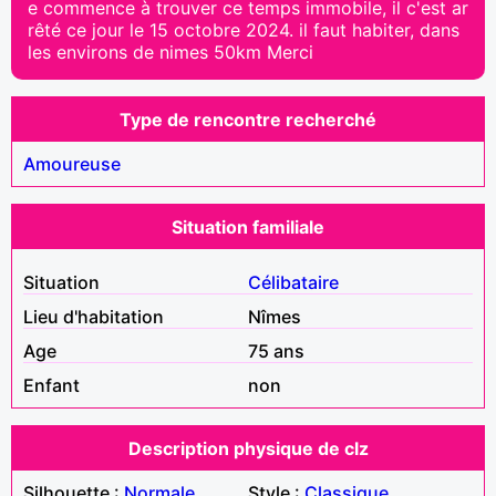
e commence à trouver ce temps immobile, il c'est ar
rêté ce jour le 15 octobre 2024. il faut habiter, dans
les environs de nimes 50km Merci
Type de rencontre recherché
Amoureuse
Situation familiale
Situation
Célibataire
Lieu d'habitation
Nîmes
Age
75 ans
Enfant
non
Description physique de clz
Silhouette :
Normale
Style :
Classique