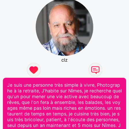
clz
Je suis une personne très simple à vivre, Photograp
he à la retraite, J'habite sur Nîmes, je recherche quel
qu'un pour mener une vie active avec beaucoup de
rêves, que l'on fera à ensemble, les balades, les voy
ages même pas loin mais riches en émotions. un res
taurent de temps en temps, je cuisine très bien, je s
uis très bricoleur, patient, à l'écoute des personnes,
seul depuis un an maintenant et 5 mois sur Nîmes. J