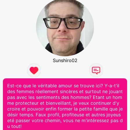
Sunshiro02
Est-ce que le véritable amour se trouve ici? Y-a-t'il
des femmes réellement sincères et surtout ne jouant
pas avec les sentiments des hommes? Etant un hom
me protecteur et bienveillant, je veux continuer d'y
croire et pouvoir enfin former la petite famille que je
désir temps. Faux profil, profiteuse et autres joyeus
eté passer votre chemin, vous ne m'intéressez pas d
u tout!