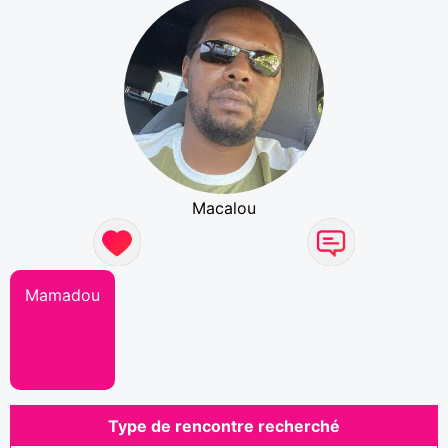
Macalou
Mamadou
Type de rencontre recherché