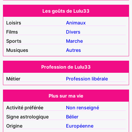
Les goûts de Lulu33
Loisirs
Animaux
Films
Divers
Sports
Marche
Musiques
Autres
Profession de Lulu33
Métier
Profession libérale
Plus sur ma vie
Activité préférée
Non renseigné
Signe astrologique
Bélier
Origine
Européenne