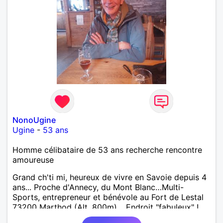
NonoUgine
Ugine
-
53 ans
Homme célibataire de 53 ans recherche rencontre
amoureuse
Grand ch'ti mi, heureux de vivre en Savoie depuis 4
ans... Proche d'Annecy, du Mont Blanc…Multi-
Sports, entrepreneur et bénévole au Fort de Lestal
73200 Marthod (Alt. 800m)… Endroit "fabuleux" !…
Enquêtes et tu me trouveras !