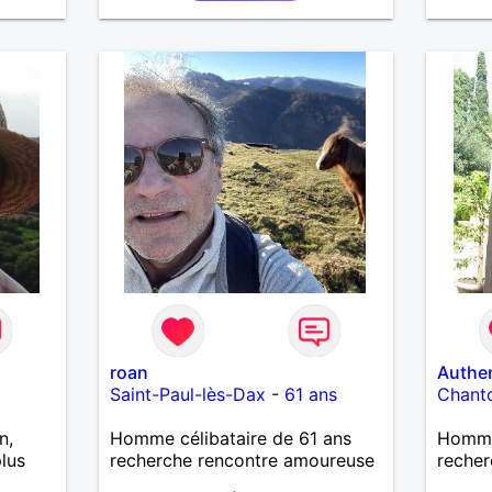
imple
roan
Authe
Saint-Paul-lès-Dax
-
61 ans
Chant
n,
Homme célibataire de 61 ans
Homme 
lus
recherche rencontre amoureuse
recher