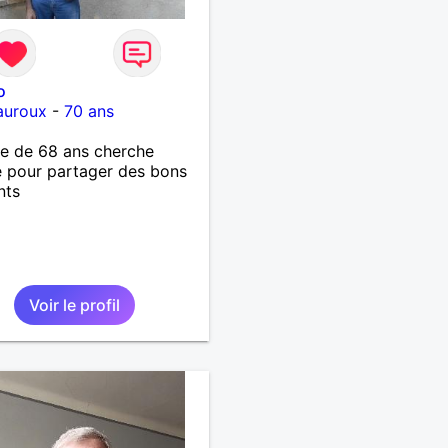
o
auroux
-
70 ans
 de 68 ans cherche
 pour partager des bons
nts
Voir le profil