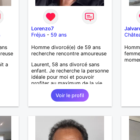
Lorenzo7
Jalvar
s
Fréjus
-
59 ans
Châte
ans
Homme divorcé(e) de 59 ans
Homme
ureuse
recherche rencontre amoureuse
femme
mome
it a
Laurent, 58 ans divorcé sans
enfant. Je recherche la personne
idéale pour moi et pouvoir
profiter au maximum de la vie
de couple
Voir le profil