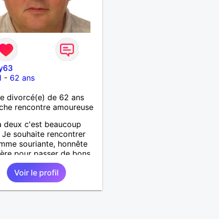
y63
l
-
62 ans
 divorcé(e) de 62 ans
che rencontre amoureuse
à deux c'est beaucoup
 Je souhaite rencontrer
mme souriante, honnête
cère pour passer de bons
s, qui aime plaisanter, se
Voir le profil
r et partager, je le
te, notre complicité.
 beaucoup les chantiers
donnée pour se défouler,
axer, se détendre et