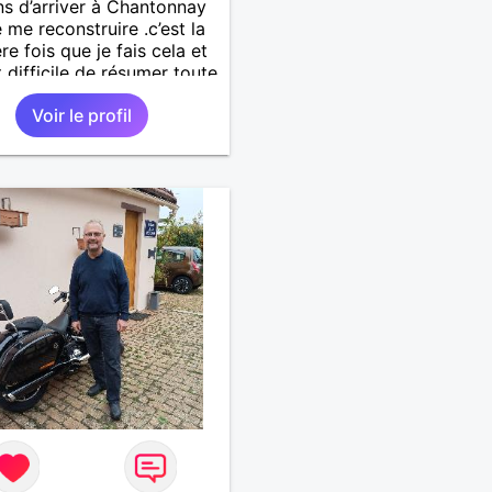
ns d’arriver à Chantonnay
e me reconstruire .c’est la
re fois que je fais cela et
t difficile de résumer toute
.je suis à la retraite et
Voir le profil
d’hui c’est mon
rsaire !J’aimerais
trer quelqu’un qui partage
mes valeurs qui font de
’un un être humain