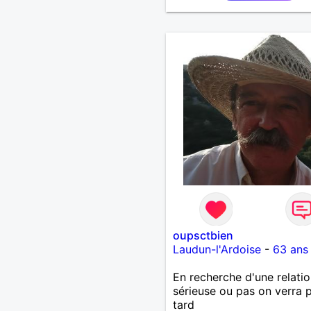
,bricolage ,quelqu'un de s
et naturel à vos claviers
mesdames
oupsctbien
Laudun-l'Ardoise
-
63 ans
En recherche d'une relatio
sérieuse ou pas on verra p
tard