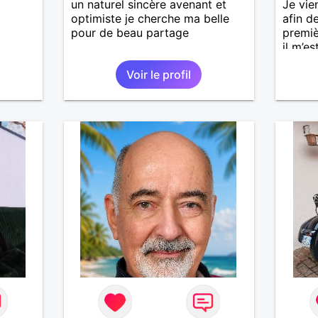
un naturel sincère avenant et
Je vie
optimiste je cherche ma belle
afin d
pour de beau partage
premiè
il m’es
une vie
Voir le profil
aujour
annive
rencon
les mê
quelqu