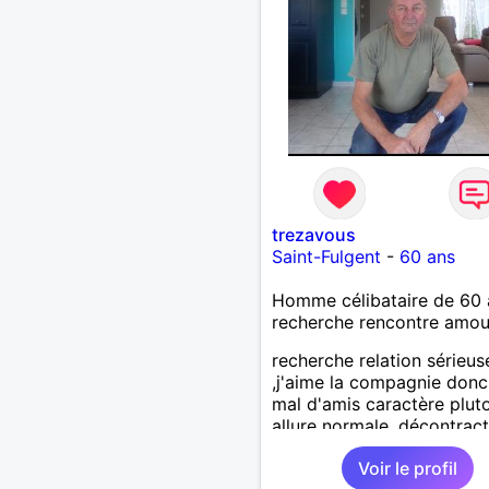
trezavous
Saint-Fulgent
-
60 ans
Homme célibataire de 60 
recherche rencontre amo
recherche relation sérieus
,j'aime la compagnie donc
mal d'amis caractère plut
allure normale ,décontract
voudrais rencontrer une
Voir le profil
personne aimant la nature