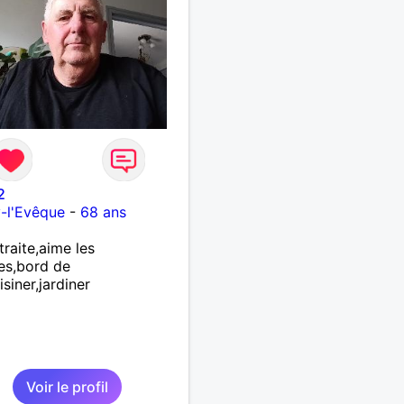
2
y-l'Evêque
-
68 ans
traite,aime les
es,bord de
isiner,jardiner
Voir le profil