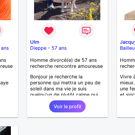
jamais trop tard pour écrire une
nouvelle histoire. Si vous aimez
les échanges sincères, les
valeurs de respect et de
simplicité, nous pourrions faire
connaissance autour d'un café
suivi d'une balade, sans
Ulm
Jacqu
précipitation et laisser le temps
 ans
Dieppe
-
57 ans
Bailleu
faire le reste. Au plaisir de vous
lire.
ans
Homme divorcé(e) de 57 ans
Homme
ureuse
recherche rencontre amoureuse
recher
Bonjour je recherche la
Vivre 
saye
personne qui mettra un peu de
mieux.
soleil dans ma vie je suis
une fe
quelqu'un de plutôt calme qui
et sin
aime les choses simples sans
moment
Voir le profil
prise de tête, simplement
balade
partager de belles choses avec
souhai
une personne qui me ressemble
J'aime
.
de ran
se rel