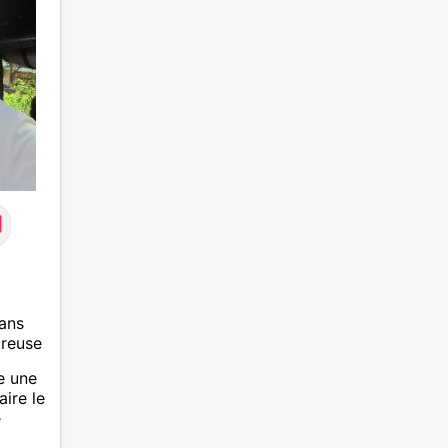
finale
temps.
dire e
revan
contac
d'info
ans
ureuse
e une
ire le
e