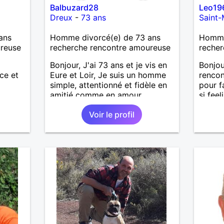
Balbuzard28
Leo19
Dreux
-
73 ans
Saint-
ans
Homme divorcé(e) de 73 ans
Homme
ureuse
recherche rencontre amoureuse
recher
Bonjour, J'ai 73 ans et je vis en
Bonjou
ce et
Eure et Loir, Je suis un homme
renco
simple, attentionné et fidèle en
pour f
amitié comme en amour.
si fee
J'apprécie les petits bonheurs
chemin
Voir le profil
du quotidien; une promenade,
guider
un bon repas, une sortie, une
honnêt
discision agréable ou un
moment de détente à deux. Je
souhaite rencontrer une femme
douce, honnête et bienveillante,
avec qui partager des moments
de complicité, de rire et de
confiance. Je crois qu'une belle
relation commence souvent par
une belle amitié et qu'il n'est