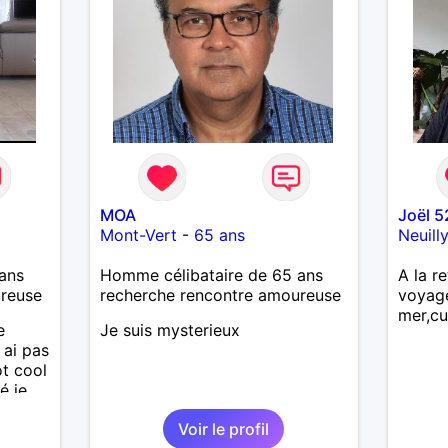
MOA
Joël 5
Mont-Vert
-
65 ans
Neuill
ans
Homme célibataire de 65 ans
A la re
ureuse
recherche rencontre amoureuse
voyag
mer,cu
e
Je suis mysterieux
 ai pas
ot cool
é je
Voir le profil