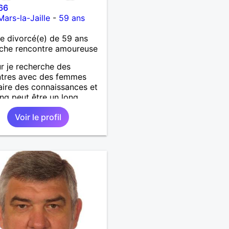
66
Mars-la-Jaille
-
59 ans
 divorcé(e) de 59 ans
che rencontre amoureuse
r je recherche des
ntres avec des femmes
aire des connaissances et
ling peut être un long
. Je laisse le destin nous
Voir le profil
. Je suis un homme simple
e et fidèle.