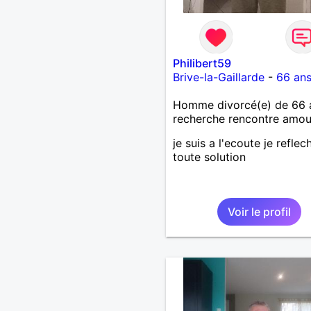
Philibert59
Brive-la-Gaillarde
-
66 an
Homme divorcé(e) de 66 
recherche rencontre amo
je suis a l'ecoute je reflech
toute solution
Voir le profil