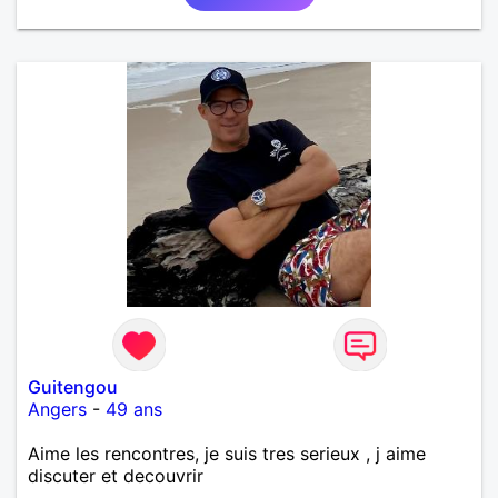
Guitengou
Angers
-
49 ans
Aime les rencontres, je suis tres serieux , j aime
discuter et decouvrir