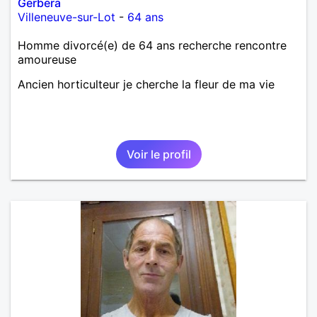
Gerbera
Villeneuve-sur-Lot
-
64 ans
Homme divorcé(e) de 64 ans recherche rencontre
amoureuse
Ancien horticulteur je cherche la fleur de ma vie
Voir le profil