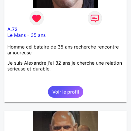
A.72
Le Mans
-
35 ans
Homme célibataire de 35 ans recherche rencontre
amoureuse
Je suis Alexandre j'ai 32 ans je cherche une relation
sérieuse et durable.
Voir le profil