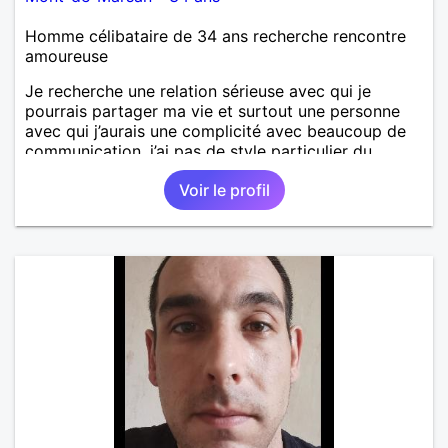
Homme célibataire de 34 ans recherche rencontre
amoureuse
Je recherche une relation sérieuse avec qui je
pourrais partager ma vie et surtout une personne
avec qui j’aurais une complicité avec beaucoup de
communication, j’ai pas de style particulier du
moment qu’on peut affronter les problèmes de la vie
Voir le profil
à deux et d’être présent l’un pour l’autre