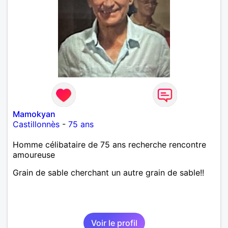
Mamokyan
Castillonnès
-
75 ans
Homme célibataire de 75 ans recherche rencontre
amoureuse
Grain de sable cherchant un autre grain de sable!!
Voir le profil