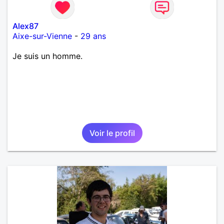
Alex87
Aixe-sur-Vienne
-
29 ans
Je suis un homme.
Voir le profil