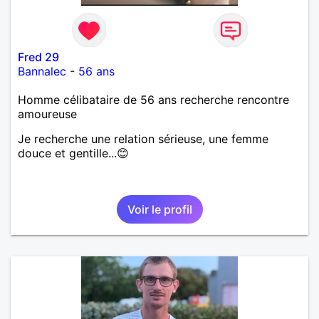
Fred 29
Bannalec
-
56 ans
Homme célibataire de 56 ans recherche rencontre
amoureuse
Je recherche une relation sérieuse, une femme
douce et gentille...😊
Voir le profil