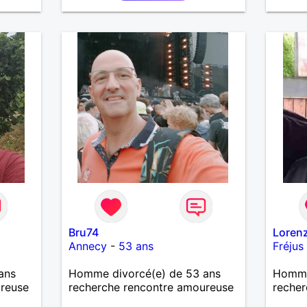
souhaite, notre complicité.
J'aime beaucoup les chantiers
de randonnée pour se défouler,
se relaxer, se détendre et
finalement prendre du bon
temps. C'est difficile de tout
dire en quelques lignes. En
revanche, vous pouvez me
contacter pour avoir plus
d'informations. A bientôt
Bru74
Loren
Annecy
-
53 ans
Fréjus
ans
Homme divorcé(e) de 53 ans
Homme
ureuse
recherche rencontre amoureuse
recher