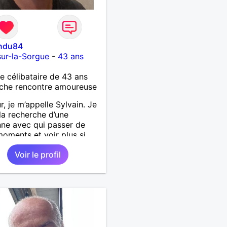
indu84
-sur-la-Sorgue
-
43 ans
célibataire de 43 ans
che rencontre amoureuse
r, je m’appelle Sylvain. Je
 la recherche d’une
ne avec qui passer de
oments et voir plus si
nous correspondons.
Voir le profil
 la nature, les voyages et
faire la fête de temps en
;-)Je suis papa d’un petit
 de 7 ans dont je
pe en garde alternée.
 à peu près tous les styles
ique. (Oui je suis pas trop
 Jul). Je fais du sport