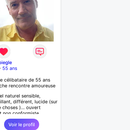
arder la forme et plutôt
le à regarder. (Enfin je le
en tout cas 😂)
piegle
-
55 ans
célibataire de 55 ans
che rencontre amoureuse
el naturel sensible,
llant, différent, lucide (sur
 choses )… ouvert
it non conformiste.
che en l’autre un peu la
Voir le profil
chose…