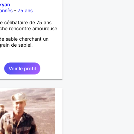
kyan
lonnès
-
75 ans
célibataire de 75 ans
che rencontre amoureuse
de sable cherchant un
grain de sable!!
Voir le profil