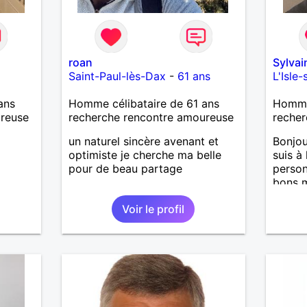
roan
Sylva
Saint-Paul-lès-Dax
-
61 ans
L'Isle
ans
Homme célibataire de 61 ans
Homme 
ureuse
recherche rencontre amoureuse
recher
un naturel sincère avenant et
Bonjou
optimiste je cherche ma belle
suis à
pour de beau partage
person
bons m
nous 
Voir le profil
J’aime
aussi 
temps 
garçon
m’occu
J’aime
de mus
fan de