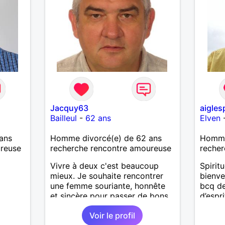
pour g
agréab
pense 
Jacquy63
aigles
Bailleul
-
62 ans
Elven
ans
Homme divorcé(e) de 62 ans
Homme 
ureuse
recherche rencontre amoureuse
recher
Vivre à deux c'est beaucoup
Spiritu
mieux. Je souhaite rencontrer
bienvei
une femme souriante, honnête
bcq de
et sincère pour passer de bons
d’espr
moments, qui aime plaisanter, se
Recher
Voir le profil
balader et partager, je le
même 