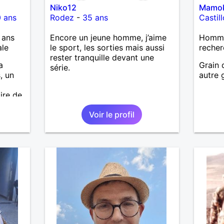
Niko12
Mamo
 ans
Rodez
-
35 ans
Castil
 ans
Encore un jeune homme, j’aime
Homme 
ale
le sport, les sorties mais aussi
recher
rester tranquille devant une
a
Grain 
série.
, un
autre 
ire de
Voir le profil