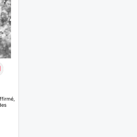
la femme qui voudras m 'en
accorder en toute sincérité.
Pour le reste venez me
découvrir par un échange.
ffirmé,
des