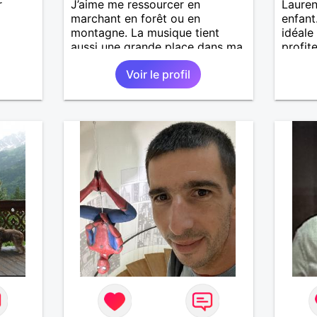
r
J’aime me ressourcer en
Lauren
marchant en forêt ou en
enfant
montagne. La musique tient
idéale
aussi une grande place dans ma
profit
vie : j’adore aller à des concerts
de co
Voir le profil
ou à des festivals. Voyager et
découvrir de nouvelles cultures,
c’est ce qui m’inspire le plus.
J’aimerais rencontrer quelqu’un
avec qui partager ces moments
simples et sincères.