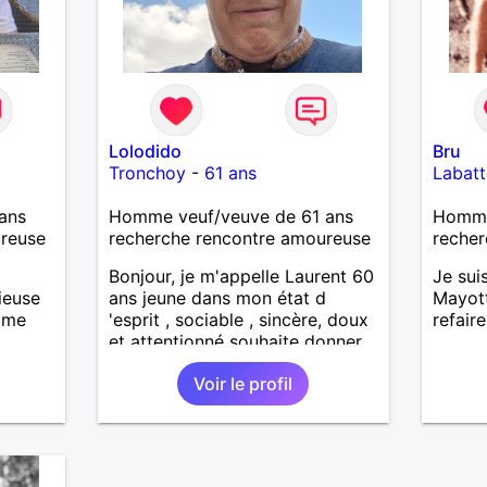
Lolodido
Bru
Tronchoy
-
61 ans
Labatt
ans
Homme veuf/veuve de 61 ans
Homme 
ureuse
recherche rencontre amoureuse
recher
Bonjour, je m'appelle Laurent 60
Je sui
ieuse
ans jeune dans mon état d
Mayott
aime
'esprit , sociable , sincère, doux
refair
et attentionné souhaite donner
de la tendresse , de l'amour et
Voir le profil
beaucoup de bonheur a la
femme qui souhaitera partager
ma vie . Bientôt en retraite a la
fin de l 'année et libre de toute
contrainte. Digne de confiance à